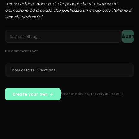
“un scacchiera dove vedi dei pedoni che si muovono in
animazione 3d dicendo che publicizza un cmapinato italiano di
scacchi nazionale”
&uarr;
No comments yet
Show details · 3 sections
Create your own →
Free · one per hour · everyone sees it