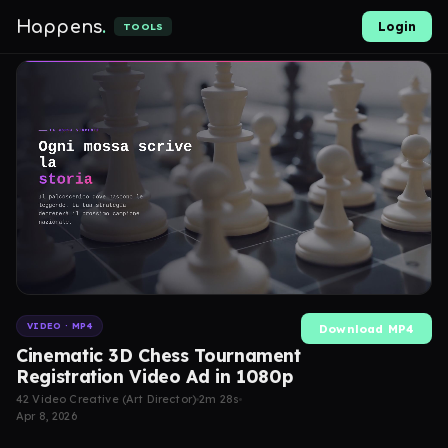
Happens
.
Login
TOOLS
VIDEO · MP4
Download MP4
Cinematic 3D Chess Tournament
Registration Video Ad in 1080p
42 Video Creative (Art Director)
2m 28s
Apr 8, 2026