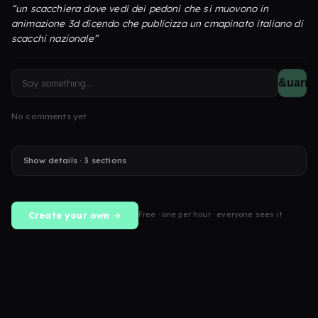
“un scacchiera dove vedi dei pedoni che si muovono in
animazione 3d dicendo che publicizza un cmapinato italiano di
scacchi nazionale”
&uarr;
No comments yet
Show details · 3 sections
Create your own →
Free · one per hour · everyone sees it